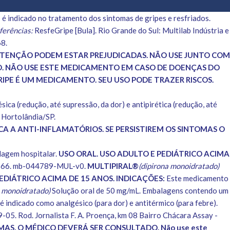
e
é indicado no tratamento dos sintomas de gripes e resfriados.
ferências:
ResfeGripe [Bula]. Rio Grande do Sul: Multilab Indústria e
8.
E ATENÇÃO PODEM ESTAR PREJUDICADAS. NÃO USE JUNTO COM
 NÃO USE ESTE MEDICAMENTO EM CASO DE DOENÇAS DO
IPE É UM MEDICAMENTO. SEU USO PODE TRAZER RISCOS.
ica (redução, até supressão, da dor) e antipirética (redução, até
 Hortolândia/SP.
A A ANTI-INFLAMATÓRIOS. SE PERSISTIREM OS SINTOMAS O
lagem hospitalar.
USO ORAL. USO ADULTO E PEDIÁTRICO ACIMA
9.0366. mb-044789-MUL-v0.
MULTIPIRAL®
(dipirona monoidratado)
EDIÁTRICO ACIMA DE 15 ANOS. INDICAÇÕES:
Este medicamento
a monoidratado)
Solução oral de 50 mg/mL. Embalagens contendo um
 indicado como analgésico (para dor) e antitérmico (para febre).
d. Jornalista F. A. Proença, km 08 Bairro Chácara Assay -
MAS, O MÉDICO DEVERÁ SER CONSULTADO. Não use este