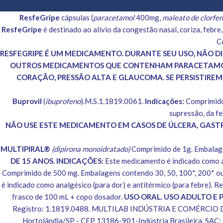
ResfeGripe
cápsulas (
paracetamol
400mg,
maleato de clorfe
ResfeGripe
é destinado ao alívio da congestão nasal, coriza, febre
C
RESFEGRIPE É UM MEDICAMENTO. DURANTE SEU USO, NÃO DI
OUTROS MEDICAMENTOS QUE CONTENHAM PARACETAMOL,
CORAÇÃO, PRESSÃO ALTA E GLAUCOMA. SE PERSISTIREM
Buprovil
(
ibuprofeno
).M.S.1.1819.0061.
Indicações:
Comprimidos
supressão, da fe
NÃO USE ESTE MEDICAMENTO EM CASOS DE ÚLCERA, GASTRI
MULTIPIRAL®
(dipirona monoidratado)
Comprimido de 1g. Embalage
DE 15 ANOS. INDICAÇÕES:
Este medicamento é indicado como a
Comprimido de 500 mg. Embalagens contendo 30, 50, 100*, 200* ou
é indicado como analgésico (para dor) e antitérmico (para febre)
frasco de 100 mL + copo dosador.
USO ORAL. USO ADULTO E P
Registro: 1.1819.0488. MULTILAB INDÚSTRIA E COMÉRCIO DE 
Hortolândia/SP - CEP 13186-901-Indústria Brasileira. SA