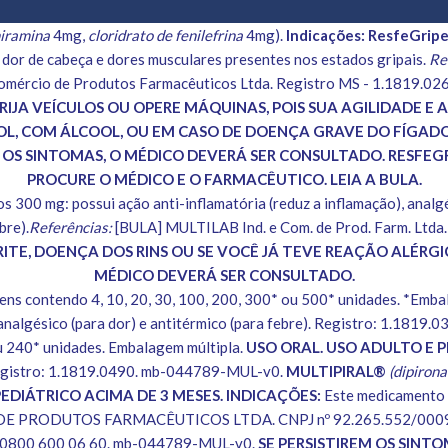
niramina
4mg,
cloridrato de fenilefrina
4mg).
Indicações: ResfeGrip
, dor de cabeça e dores musculares presentes nos estados gripais.
Re
omércio de Produtos Farmacêuticos Ltda. Registro MS - 1.1819.026
RIJA VEÍCULOS OU OPERE MÁQUINAS, POIS SUA AGILIDADE 
 COM ÁLCOOL, OU EM CASO DE DOENÇA GRAVE DO FÍGADO.
 OS SINTOMAS, O MÉDICO DEVERÁ SER CONSULTADO. RESFEGR
PROCURE O MÉDICO E O FARMACÊUTICO. LEIA A BULA.
 300 mg: possui ação anti-inflamatória (reduz a inflamação), analgés
bre).
Referências:
[BULA] MULTILAB Ind. e Com. de Prod. Farm. Ltda.
TE, DOENÇA DOS RINS OU SE VOCÊ JÁ TEVE REAÇÃO ALÉRGIC
MÉDICO DEVERÁ SER CONSULTADO.
ns contendo 4, 10, 20, 30, 100, 200, 300* ou 500* unidades. *Emba
nalgésico (para dor) e antitérmico (para febre). Registro: 1.181
 240* unidades. Embalagem múltipla.
USO ORAL. USO ADULTO E P
. Registro: 1.1819.0490. mb-044789-MUL-v0.
MULTIPIRAL®
(dipiron
EDIÁTRICO ACIMA DE 3 MESES. INDICAÇÕES:
Este medicamento é
PRODUTOS FARMACÊUTICOS LTDA. CNPJ nº 92.265.552/0009-05. Ro
C: 0800 600 06 60. mb-044789-MUL-v0.
SE PERSISTIREM OS SINTO