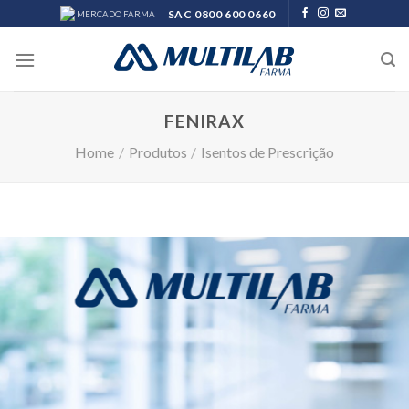
Skip
SAC 0800 600 0660
MERCADO FARMA
to
content
FENIRAX
Home
/
Produtos
/
Isentos de Prescrição