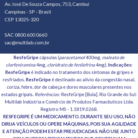
Av. José De Souza Campos, 753, Cambuí
Campinas - SP - Brasil
CEP 13025-320
SAC 0800 600 0660
sac@multilab.com.br
ResfeGripe
cápsulas (
paracetamol
400mg,
maleato de
clorfeniramina
4mg,
cloridrato de fenilefrina
4mg).
Indicações:
ResfeGripe
é indicado no tratamento dos sintomas de gripes e
resfriados.
ResfeGripe
é destinado ao alívio da congestão nasal,
coriza, febre, dor de cabeça e dores musculares presentes nos
estados gripais.
Referências:
ResfeGripe [Bula]. Rio Grande do Sul:
Multilab Indústria e Comércio de Produtos Farmacêuticos Ltda.
Registro MS - 1.1819.0268.
RESFEGRIPE É UM MEDICAMENTO. DURANTE SEU USO, NÃO
DIRIJA VEÍCULOS OU OPERE MÁQUINAS, POIS SUA AGILIDADE
E ATENÇÃO PODEM ESTAR PREJUDICADAS. NÃO USE JUNTO