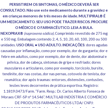
PERSISTIREM OS SINTOMAS, O MÉDICO DEVERÁ SER
CONSULTADO. Não use este medicamento durante a gravidez e
em crianças menores de três meses de idade. MULTIPIRAL® É
UM MEDICAMENTO. SEU USO PODE TRAZER RISCOS. PROCURE
O MÉDICO E O FARMACÊUTICO. LEIA A BULA.
NEXOPRAX®
(naproxeno sódico)
, Comprimido revestido de 275 mg
e 550 mg. Embalagem contendo 2, 4, 5, 10, 20, 60, 100, 200 ou 500
unidades.
USO ORAL • USO ADULTO. INDICAÇÕES
: dores agudas
causadas por inflamação, como por exemplo, dor de garganta; dor e
febre em adultos, como por exemplo, dor de dente, dor abdominal e
pélvica, dor de cabeça, sintomas de gripe e resfriado; dores
musculares e articulares, como por exemplo, torcicolo, bursite,
tendinite, dor nas costas, dor nas pernas, cotovelo de tenista, dor
reumática; dor após traumas: entorses, distensões, contusões,
lesões leves decorrentes de prática esportiva. Registro:
1.1819.0473/Farm. “Farm. Resp.: Dr. Carlos Alberto Fonseca de
Moraes CRF-SP nº 14.546”. MULTILAB INDÚSTRIA E COMÉRCIO
DE PRODUTOS FARMACÊUTICOS LTDA/ CNPJ: