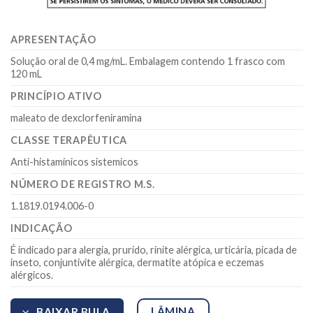
APRESENTAÇÃO
Solução oral de 0,4 mg/mL. Embalagem contendo 1 frasco com
120 mL
PRINCÍPIO ATIVO
maleato de dexclorfeniramina
CLASSE TERAPÊUTICA
Anti-histamínicos sistemicos
NÚMERO DE REGISTRO M.S.
1.1819.0194.006-0
INDICAÇÃO
É indicado para alergia, prurido, rinite alérgica, urticária, picada de
inseto, conjuntivite alérgica, dermatite atópica e eczemas
alérgicos.
LÂMINA
BAIXAR BULA