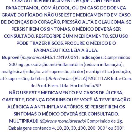
COM OUTROS MEDICAMENTOS QUE CONTENHAM
PARACETAMOL, COM ÁLCOOL, OU EM CASO DE DOENÇA
GRAVE DO FÍGADO. NÃO USE ESTE MEDICAMENTO EM CASO
DE DOENÇAS DO CORAÇÃO, PRESSÃO ALTA E GLAUCOMA. SE
PERSISTIREM OS SINTOMAS, O MÉDICO DEVERÁ SER
CONSULTADO. RESFEGRIPE É UM MEDICAMENTO. SEU USO
PODE TRAZER RISCOS. PROCURE O MÉDICO E O
FARMACÊUTICO. LEIA A BULA.
Buprovil
(
ibuprofeno
).M.S.1.1819.0061.
Indicações:
Comprimidos
300 mg: possui ação anti-inflamatória (reduz a inflamação),
analgésica (redução, até supressão, da dor) e antipirética (redução,
até supressão, da febre).
Referências:
[BULA] MULTILAB Ind. e Com.
de Prod. Farm. Ltda. Hortolândia/SP.
NÃO USE ESTE MEDICAMENTO EM CASOS DE ÚLCERA,
GASTRITE, DOENÇA DOS RINS OU SE VOCÊ JÁ TEVE REAÇÃO
ALÉRGICA A ANTI-INFLAMATÓRIOS. SE PERSISTIREM OS
SINTOMAS O MÉDICO DEVERÁ SER CONSULTADO.
MULTIPIRAL®
(dipirona monoidratado)
Comprimido de 1g.
Embalagens contendo 4, 10, 20, 30, 100, 200, 300* ou 500*