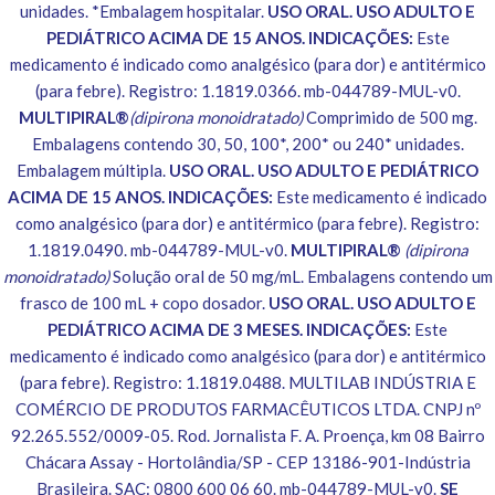
unidades. *Embalagem hospitalar.
USO ORAL. USO ADULTO E
PEDIÁTRICO ACIMA DE 15 ANOS. INDICAÇÕES:
Este
medicamento é indicado como analgésico (para dor) e antitérmico
(para febre). Registro: 1.1819.0366. mb-044789-MUL-v0.
MULTIPIRAL®
(dipirona monoidratado)
Comprimido de 500 mg.
Embalagens contendo 30, 50, 100*, 200* ou 240* unidades.
Embalagem múltipla.
USO ORAL. USO ADULTO E PEDIÁTRICO
ACIMA DE 15 ANOS. INDICAÇÕES:
Este medicamento é indicado
como analgésico (para dor) e antitérmico (para febre). Registro:
1.1819.0490. mb-044789-MUL-v0.
MULTIPIRAL®
(dipirona
monoidratado)
Solução oral de 50 mg/mL. Embalagens contendo um
frasco de 100 mL + copo dosador.
USO ORAL. USO ADULTO E
PEDIÁTRICO ACIMA DE 3 MESES. INDICAÇÕES:
Este
medicamento é indicado como analgésico (para dor) e antitérmico
(para febre). Registro: 1.1819.0488. MULTILAB INDÚSTRIA E
COMÉRCIO DE PRODUTOS FARMACÊUTICOS LTDA. CNPJ nº
92.265.552/0009-05. Rod. Jornalista F. A. Proença, km 08 Bairro
Chácara Assay - Hortolândia/SP - CEP 13186-901-Indústria
Brasileira. SAC: 0800 600 06 60. mb-044789-MUL-v0.
SE