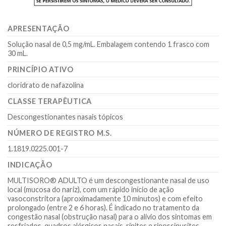
APRESENTAÇÃO
Solução nasal de 0,5 mg/mL. Embalagem contendo 1 frasco com
30 mL.
PRINCÍPIO ATIVO
cloridrato de nafazolina
CLASSE TERAPÊUTICA
Descongestionantes nasais tópicos
NÚMERO DE REGISTRO M.S.
1.1819.0225.001-7
INDICAÇÃO
MULTISORO® ADULTO é um descongestionante nasal de uso
local (mucosa do nariz), com um rápido início de ação
vasoconstritora (aproximadamente 10 minutos) e com efeito
prolongado (entre 2 e 6 horas). É indicado no tratamento da
congestão nasal (obstrução nasal) para o alívio dos sintomas em
resfriados, quadros alérgicos nasais, rinites e rinossinusites.