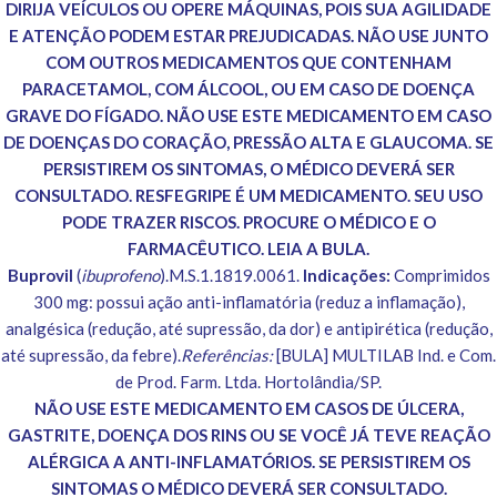
DIRIJA VEÍCULOS OU OPERE MÁQUINAS, POIS SUA AGILIDADE
E ATENÇÃO PODEM ESTAR PREJUDICADAS. NÃO USE JUNTO
COM OUTROS MEDICAMENTOS QUE CONTENHAM
PARACETAMOL, COM ÁLCOOL, OU EM CASO DE DOENÇA
GRAVE DO FÍGADO. NÃO USE ESTE MEDICAMENTO EM CASO
DE DOENÇAS DO CORAÇÃO, PRESSÃO ALTA E GLAUCOMA. SE
PERSISTIREM OS SINTOMAS, O MÉDICO DEVERÁ SER
CONSULTADO. RESFEGRIPE É UM MEDICAMENTO. SEU USO
PODE TRAZER RISCOS. PROCURE O MÉDICO E O
FARMACÊUTICO. LEIA A BULA.
Buprovil
(
ibuprofeno
).M.S.1.1819.0061.
Indicações:
Comprimidos
300 mg: possui ação anti-inflamatória (reduz a inflamação),
analgésica (redução, até supressão, da dor) e antipirética (redução,
até supressão, da febre).
Referências:
[BULA] MULTILAB Ind. e Com.
de Prod. Farm. Ltda. Hortolândia/SP.
NÃO USE ESTE MEDICAMENTO EM CASOS DE ÚLCERA,
GASTRITE, DOENÇA DOS RINS OU SE VOCÊ JÁ TEVE REAÇÃO
ALÉRGICA A ANTI-INFLAMATÓRIOS. SE PERSISTIREM OS
SINTOMAS O MÉDICO DEVERÁ SER CONSULTADO.