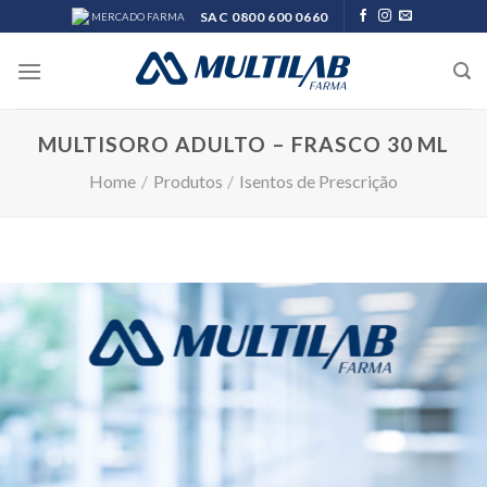
Skip
SAC 0800 600 0660
MERCADO FARMA
to
content
MULTISORO ADULTO – FRASCO 30 ML
Home
/
Produtos
/
Isentos de Prescrição