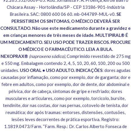
92.265.552/0009-05. Rod. Jornalista F. A. Proença, km 08 Bairro
Chácara Assay - Hortolândia/SP - CEP 13186-901-Indústria
Brasileira. SAC: 0800 600 06 60. mb-044789-MUL-v0.
SE
PERSISTIREM OS SINTOMAS, O MÉDICO DEVERÁ SER
CONSULTADO. Não use este medicamento durante a gravidez e
em crianças menores de três meses de idade. MULTIPIRAL® É
UM MEDICAMENTO. SEU USO PODE TRAZER RISCOS. PROCURE
O MÉDICO E O FARMACÊUTICO. LEIA A BULA.
NEXOPRAX®
(naproxeno sódico)
, Comprimido revestido de 275 mg
e 550 mg. Embalagem contendo 2, 4, 5, 10, 20, 60, 100, 200 ou 500
unidades.
USO ORAL • USO ADULTO. INDICAÇÕES
: dores agudas
causadas por inflamação, como por exemplo, dor de garganta; dor e
febre em adultos, como por exemplo, dor de dente, dor abdominal e
pélvica, dor de cabeça, sintomas de gripe e resfriado; dores
musculares e articulares, como por exemplo, torcicolo, bursite,
tendinite, dor nas costas, dor nas pernas, cotovelo de tenista, dor
reumática; dor após traumas: entorses, distensões, contusões,
lesões leves decorrentes de prática esportiva. Registro:
1.1819.0473/Farm. “Farm. Resp.: Dr. Carlos Alberto Fonseca de