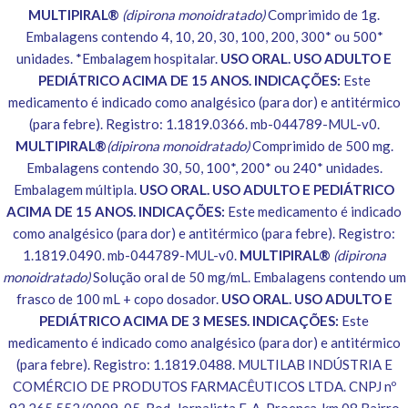
MULTIPIRAL®
(dipirona monoidratado)
Comprimido de 1g.
Embalagens contendo 4, 10, 20, 30, 100, 200, 300* ou 500*
unidades. *Embalagem hospitalar.
USO ORAL. USO ADULTO E
PEDIÁTRICO ACIMA DE 15 ANOS. INDICAÇÕES:
Este
medicamento é indicado como analgésico (para dor) e antitérmico
(para febre). Registro: 1.1819.0366. mb-044789-MUL-v0.
MULTIPIRAL®
(dipirona monoidratado)
Comprimido de 500 mg.
Embalagens contendo 30, 50, 100*, 200* ou 240* unidades.
Embalagem múltipla.
USO ORAL. USO ADULTO E PEDIÁTRICO
ACIMA DE 15 ANOS. INDICAÇÕES:
Este medicamento é indicado
como analgésico (para dor) e antitérmico (para febre). Registro:
1.1819.0490. mb-044789-MUL-v0.
MULTIPIRAL®
(dipirona
monoidratado)
Solução oral de 50 mg/mL. Embalagens contendo um
frasco de 100 mL + copo dosador.
USO ORAL. USO ADULTO E
PEDIÁTRICO ACIMA DE 3 MESES. INDICAÇÕES:
Este
medicamento é indicado como analgésico (para dor) e antitérmico
(para febre). Registro: 1.1819.0488. MULTILAB INDÚSTRIA E
COMÉRCIO DE PRODUTOS FARMACÊUTICOS LTDA. CNPJ nº