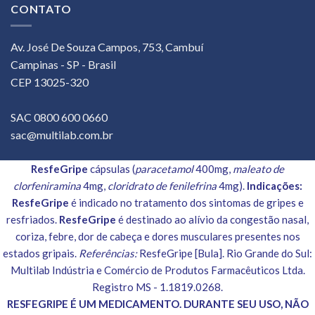
CONTATO
Av. José De Souza Campos, 753, Cambuí
Campinas - SP - Brasil
CEP 13025-320
SAC 0800 600 0660
sac@multilab.com.br
ResfeGripe
cápsulas (
paracetamol
400mg,
maleato de
clorfeniramina
4mg,
cloridrato de fenilefrina
4mg).
Indicações:
ResfeGripe
é indicado no tratamento dos sintomas de gripes e
resfriados.
ResfeGripe
é destinado ao alívio da congestão nasal,
coriza, febre, dor de cabeça e dores musculares presentes nos
estados gripais.
Referências:
ResfeGripe [Bula]. Rio Grande do Sul:
Multilab Indústria e Comércio de Produtos Farmacêuticos Ltda.
Registro MS - 1.1819.0268.
RESFEGRIPE É UM MEDICAMENTO. DURANTE SEU USO, NÃO