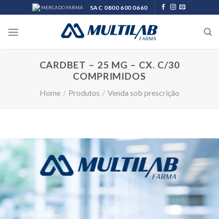
Skip
SAC 0800 600 0660
MERCADO FARMA
to
content
CARDBET – 25 MG – CX. C/30
COMPRIMIDOS
Home
/
Produtos
/
Venda sob prescrição