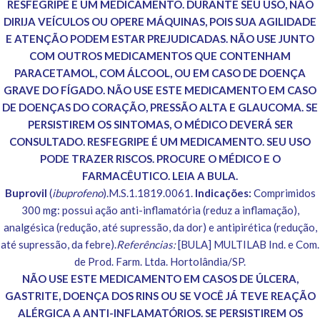
RESFEGRIPE É UM MEDICAMENTO. DURANTE SEU USO, NÃO
DIRIJA VEÍCULOS OU OPERE MÁQUINAS, POIS SUA AGILIDADE
E ATENÇÃO PODEM ESTAR PREJUDICADAS. NÃO USE JUNTO
COM OUTROS MEDICAMENTOS QUE CONTENHAM
PARACETAMOL, COM ÁLCOOL, OU EM CASO DE DOENÇA
GRAVE DO FÍGADO. NÃO USE ESTE MEDICAMENTO EM CASO
DE DOENÇAS DO CORAÇÃO, PRESSÃO ALTA E GLAUCOMA. SE
PERSISTIREM OS SINTOMAS, O MÉDICO DEVERÁ SER
CONSULTADO. RESFEGRIPE É UM MEDICAMENTO. SEU USO
PODE TRAZER RISCOS. PROCURE O MÉDICO E O
FARMACÊUTICO. LEIA A BULA.
Buprovil
(
ibuprofeno
).M.S.1.1819.0061.
Indicações:
Comprimidos
300 mg: possui ação anti-inflamatória (reduz a inflamação),
analgésica (redução, até supressão, da dor) e antipirética (redução,
até supressão, da febre).
Referências:
[BULA] MULTILAB Ind. e Com.
de Prod. Farm. Ltda. Hortolândia/SP.
NÃO USE ESTE MEDICAMENTO EM CASOS DE ÚLCERA,
GASTRITE, DOENÇA DOS RINS OU SE VOCÊ JÁ TEVE REAÇÃO
ALÉRGICA A ANTI-INFLAMATÓRIOS. SE PERSISTIREM OS