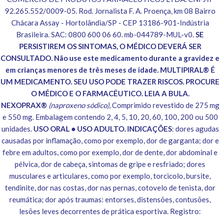
92.265.552/0009-05. Rod. Jornalista F. A. Proença, km 08 Bairro
Chácara Assay - Hortolândia/SP - CEP 13186-901-Indústria
Brasileira. SAC: 0800 600 06 60. mb-044789-MUL-v0.
SE
PERSISTIREM OS SINTOMAS, O MÉDICO DEVERÁ SER
CONSULTADO. Não use este medicamento durante a gravidez e
em crianças menores de três meses de idade. MULTIPIRAL® É
UM MEDICAMENTO. SEU USO PODE TRAZER RISCOS. PROCURE
O MÉDICO E O FARMACÊUTICO. LEIA A BULA.
NEXOPRAX®
(naproxeno sódico)
, Comprimido revestido de 275 mg
e 550 mg. Embalagem contendo 2, 4, 5, 10, 20, 60, 100, 200 ou 500
unidades.
USO ORAL • USO ADULTO. INDICAÇÕES
: dores agudas
causadas por inflamação, como por exemplo, dor de garganta; dor e
febre em adultos, como por exemplo, dor de dente, dor abdominal e
pélvica, dor de cabeça, sintomas de gripe e resfriado; dores
musculares e articulares, como por exemplo, torcicolo, bursite,
tendinite, dor nas costas, dor nas pernas, cotovelo de tenista, dor
reumática; dor após traumas: entorses, distensões, contusões,
lesões leves decorrentes de prática esportiva. Registro: