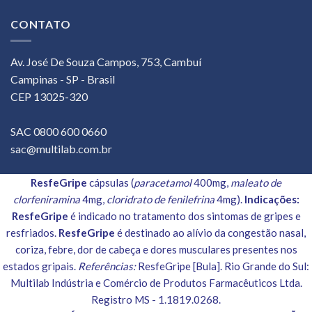
CONTATO
Av. José De Souza Campos, 753, Cambuí
Campinas - SP - Brasil
CEP 13025-320
SAC 0800 600 0660
sac@multilab.com.br
ResfeGripe
cápsulas (
paracetamol
400mg,
maleato de
clorfeniramina
4mg,
cloridrato de fenilefrina
4mg).
Indicações:
ResfeGripe
é indicado no tratamento dos sintomas de gripes e
resfriados.
ResfeGripe
é destinado ao alívio da congestão nasal,
coriza, febre, dor de cabeça e dores musculares presentes nos
estados gripais.
Referências:
ResfeGripe [Bula]. Rio Grande do Sul:
Multilab Indústria e Comércio de Produtos Farmacêuticos Ltda.
Registro MS - 1.1819.0268.