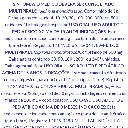
SINTOMAS O MÉDICO DEVERÁ SER CONSULTADO.
MULTIPIRAL®
(dipirona monoidratado)
Comprimido de 1g.
Embalagens contendo 4, 10, 20, 30, 100, 200, 300* ou 500*
unidades. *Embalagem hospitalar.
USO ORAL. USO ADULTO E
PEDIÁTRICO ACIMA DE 15 ANOS. INDICAÇÕES:
Este
medicamento é indicado como analgésico (para dor) e antitérmico
(para febre). Registro: 1.1819.0366. mb-044789-MUL-v0.
MULTIPIRAL®
(dipirona monoidratado)
Comprimido de 500 mg.
Embalagens contendo 30, 50, 100*, 200* ou 240* unidades.
Embalagem múltipla.
USO ORAL. USO ADULTO E PEDIÁTRICO
ACIMA DE 15 ANOS. INDICAÇÕES:
Este medicamento é indicado
como analgésico (para dor) e antitérmico (para febre). Registro:
1.1819.0490. mb-044789-MUL-v0.
MULTIPIRAL®
(dipirona
monoidratado)
Solução oral de 50 mg/mL. Embalagens contendo um
frasco de 100 mL + copo dosador.
USO ORAL. USO ADULTO E
PEDIÁTRICO ACIMA DE 3 MESES. INDICAÇÕES:
Este
medicamento é indicado como analgésico (para dor) e antitérmico
(para febre). Registro: 1.1819.0488. MULTILAB INDÚSTRIA E
COMÉRCIO DE PRODUTOS FARMACÊUTICOS LTDA. CNPJ nº