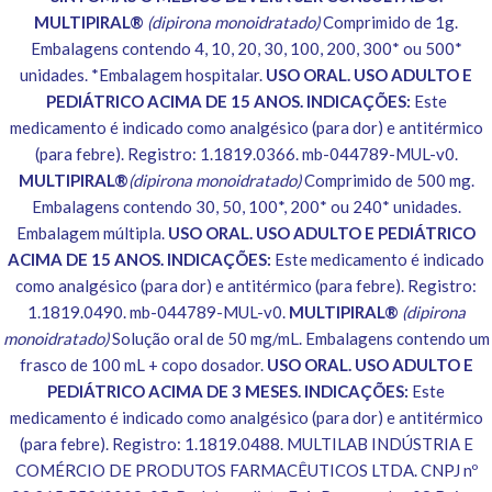
MULTIPIRAL®
(dipirona monoidratado)
Comprimido de 1g.
Embalagens contendo 4, 10, 20, 30, 100, 200, 300* ou 500*
unidades. *Embalagem hospitalar.
USO ORAL. USO ADULTO E
PEDIÁTRICO ACIMA DE 15 ANOS. INDICAÇÕES:
Este
medicamento é indicado como analgésico (para dor) e antitérmico
(para febre). Registro: 1.1819.0366. mb-044789-MUL-v0.
MULTIPIRAL®
(dipirona monoidratado)
Comprimido de 500 mg.
Embalagens contendo 30, 50, 100*, 200* ou 240* unidades.
Embalagem múltipla.
USO ORAL. USO ADULTO E PEDIÁTRICO
ACIMA DE 15 ANOS. INDICAÇÕES:
Este medicamento é indicado
como analgésico (para dor) e antitérmico (para febre). Registro:
1.1819.0490. mb-044789-MUL-v0.
MULTIPIRAL®
(dipirona
monoidratado)
Solução oral de 50 mg/mL. Embalagens contendo um
frasco de 100 mL + copo dosador.
USO ORAL. USO ADULTO E
PEDIÁTRICO ACIMA DE 3 MESES. INDICAÇÕES:
Este
medicamento é indicado como analgésico (para dor) e antitérmico
(para febre). Registro: 1.1819.0488. MULTILAB INDÚSTRIA E
COMÉRCIO DE PRODUTOS FARMACÊUTICOS LTDA. CNPJ nº