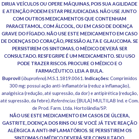
DIRIJA VEÍCULOS OU OPERE MÁQUINAS, POIS SUA AGILIDADE
E ATENÇÃO PODEM ESTAR PREJUDICADAS. NÃO USE JUNTO
COM OUTROS MEDICAMENTOS QUE CONTENHAM
PARACETAMOL, COM ÁLCOOL, OU EM CASO DE DOENÇA
GRAVE DO FÍGADO. NÃO USE ESTE MEDICAMENTO EM CASO
DE DOENÇAS DO CORAÇÃO, PRESSÃO ALTA E GLAUCOMA. SE
PERSISTIREM OS SINTOMAS, O MÉDICO DEVERÁ SER
CONSULTADO. RESFEGRIPE É UM MEDICAMENTO. SEU USO
PODE TRAZER RISCOS. PROCURE O MÉDICO E O
FARMACÊUTICO. LEIA A BULA.
Buprovil
(
ibuprofeno
).M.S.1.1819.0061.
Indicações:
Comprimidos
300 mg: possui ação anti-inflamatória (reduz a inflamação),
analgésica (redução, até supressão, da dor) e antipirética (redução,
até supressão, da febre).
Referências:
[BULA] MULTILAB Ind. e Com.
de Prod. Farm. Ltda. Hortolândia/SP.
NÃO USE ESTE MEDICAMENTO EM CASOS DE ÚLCERA,
GASTRITE, DOENÇA DOS RINS OU SE VOCÊ JÁ TEVE REAÇÃO
ALÉRGICA A ANTI-INFLAMATÓRIOS. SE PERSISTIREM OS
SINTOMAS O MÉDICO DEVERÁ SER CONSULTADO.