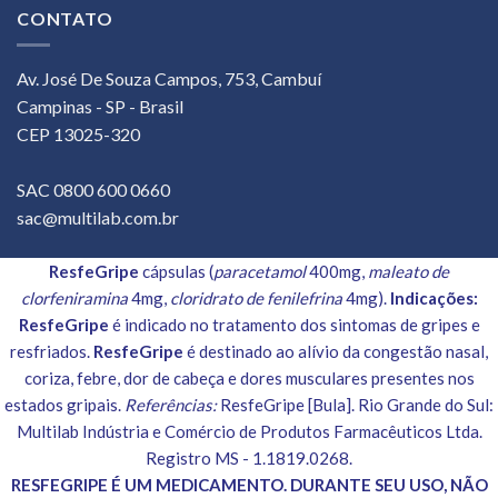
CONTATO
Av. José De Souza Campos, 753, Cambuí
Campinas - SP - Brasil
CEP 13025-320
SAC 0800 600 0660
sac@multilab.com.br
ResfeGripe
cápsulas (
paracetamol
400mg,
maleato de
clorfeniramina
4mg,
cloridrato de fenilefrina
4mg).
Indicações:
ResfeGripe
é indicado no tratamento dos sintomas de gripes e
resfriados.
ResfeGripe
é destinado ao alívio da congestão nasal,
coriza, febre, dor de cabeça e dores musculares presentes nos
estados gripais.
Referências:
ResfeGripe [Bula]. Rio Grande do Sul:
Multilab Indústria e Comércio de Produtos Farmacêuticos Ltda.
Registro MS - 1.1819.0268.
RESFEGRIPE É UM MEDICAMENTO. DURANTE SEU USO, NÃO