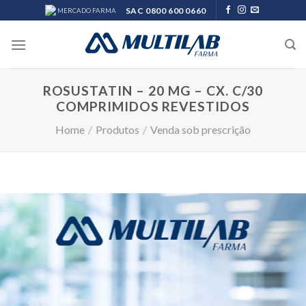
Skip
SAC 0800 600 0660
MERCADO FARMA
to
content
ROSUSTATIN – 20 MG – CX. C/30
COMPRIMIDOS REVESTIDOS
Home
/
Produtos
/
Venda sob prescrição