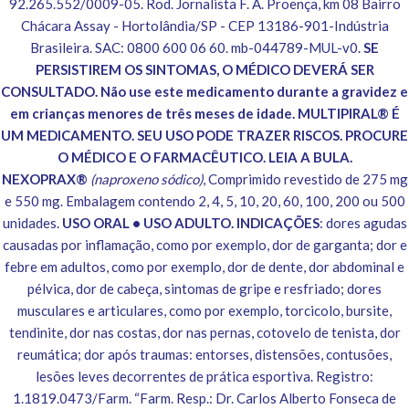
92.265.552/0009-05. Rod. Jornalista F. A. Proença, km 08 Bairro
Chácara Assay - Hortolândia/SP - CEP 13186-901-Indústria
Brasileira. SAC: 0800 600 06 60. mb-044789-MUL-v0.
SE
PERSISTIREM OS SINTOMAS, O MÉDICO DEVERÁ SER
CONSULTADO. Não use este medicamento durante a gravidez e
em crianças menores de três meses de idade. MULTIPIRAL® É
UM MEDICAMENTO. SEU USO PODE TRAZER RISCOS. PROCURE
O MÉDICO E O FARMACÊUTICO. LEIA A BULA.
NEXOPRAX®
(naproxeno sódico)
, Comprimido revestido de 275 mg
e 550 mg. Embalagem contendo 2, 4, 5, 10, 20, 60, 100, 200 ou 500
unidades.
USO ORAL • USO ADULTO. INDICAÇÕES
: dores agudas
causadas por inflamação, como por exemplo, dor de garganta; dor e
febre em adultos, como por exemplo, dor de dente, dor abdominal e
pélvica, dor de cabeça, sintomas de gripe e resfriado; dores
musculares e articulares, como por exemplo, torcicolo, bursite,
tendinite, dor nas costas, dor nas pernas, cotovelo de tenista, dor
reumática; dor após traumas: entorses, distensões, contusões,
lesões leves decorrentes de prática esportiva. Registro:
1.1819.0473/Farm. “Farm. Resp.: Dr. Carlos Alberto Fonseca de