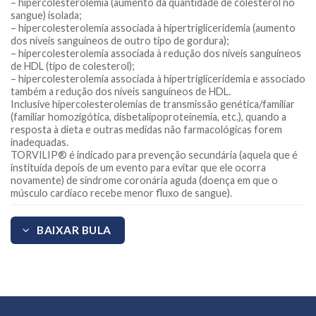
– hipercolesterolemia (aumento da quantidade de colesterol no
sangue) isolada;
– hipercolesterolemia associada à hipertrigliceridemia (aumento
dos níveis sanguíneos de outro tipo de gordura);
– hipercolesterolemia associada à redução dos níveis sanguíneos
de HDL (tipo de colesterol);
– hipercolesterolemia associada à hipertrigliceridemia e associado
também a redução dos níveis sanguíneos de HDL.
Inclusive hipercolesterolemias de transmissão genética/familiar
(familiar homozigótica, disbetalipoproteinemia, etc.), quando a
resposta à dieta e outras medidas não farmacológicas forem
inadequadas.
TORVILIP® é indicado para prevenção secundária (aquela que é
instituída depois de um evento para evitar que ele ocorra
novamente) de síndrome coronária aguda (doença em que o
músculo cardíaco recebe menor fluxo de sangue).
BAIXAR BULA