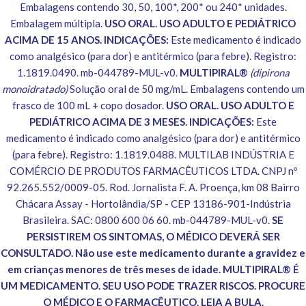
Embalagens contendo 30, 50, 100*, 200* ou 240* unidades.
Embalagem múltipla.
USO ORAL. USO ADULTO E PEDIÁTRICO
ACIMA DE 15 ANOS. INDICAÇÕES:
Este medicamento é indicado
como analgésico (para dor) e antitérmico (para febre). Registro:
1.1819.0490. mb-044789-MUL-v0.
MULTIPIRAL®
(dipirona
monoidratado)
Solução oral de 50 mg/mL. Embalagens contendo um
frasco de 100 mL + copo dosador.
USO ORAL. USO ADULTO E
PEDIÁTRICO ACIMA DE 3 MESES. INDICAÇÕES:
Este
medicamento é indicado como analgésico (para dor) e antitérmico
(para febre). Registro: 1.1819.0488. MULTILAB INDÚSTRIA E
COMÉRCIO DE PRODUTOS FARMACÊUTICOS LTDA. CNPJ nº
92.265.552/0009-05. Rod. Jornalista F. A. Proença, km 08 Bairro
Chácara Assay - Hortolândia/SP - CEP 13186-901-Indústria
Brasileira. SAC: 0800 600 06 60. mb-044789-MUL-v0.
SE
PERSISTIREM OS SINTOMAS, O MÉDICO DEVERÁ SER
CONSULTADO. Não use este medicamento durante a gravidez e
em crianças menores de três meses de idade. MULTIPIRAL® É
UM MEDICAMENTO. SEU USO PODE TRAZER RISCOS. PROCURE
O MÉDICO E O FARMACÊUTICO. LEIA A BULA.