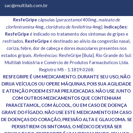
sac@multilab.com.br
ResfeGripe
cápsulas (
paracetamol
400mg,
maleato de
clorfeniramina
4mg,
cloridrato de fenilefrina
4mg).
Indicações:
ResfeGripe
é indicado no tratamento dos sintomas de gripes e
resfriados.
ResfeGripe
é destinado ao alívio da congestão nasal,
coriza, febre, dor de cabeça e dores musculares presentes nos
estados gripais.
Referências:
ResfeGripe [Bula]. Rio Grande do Sul:
Multilab Indústria e Comércio de Produtos Farmacêuticos Ltda.
Registro MS - 1.1819.0268.
RESFEGRIPE É UM MEDICAMENTO. DURANTE SEU USO, NÃO
DIRIJA VEÍCULOS OU OPERE MÁQUINAS, POIS SUA AGILIDADE
E ATENÇÃO PODEM ESTAR PREJUDICADAS. NÃO USE JUNTO
COM OUTROS MEDICAMENTOS QUE CONTENHAM
PARACETAMOL, COM ÁLCOOL, OU EM CASO DE DOENÇA
GRAVE DO FÍGADO. NÃO USE ESTE MEDICAMENTO EM CASO
DE DOENÇAS DO CORAÇÃO, PRESSÃO ALTA E GLAUCOMA. SE
PERSISTIREM OS SINTOMAS, O MÉDICO DEVERÁ SER