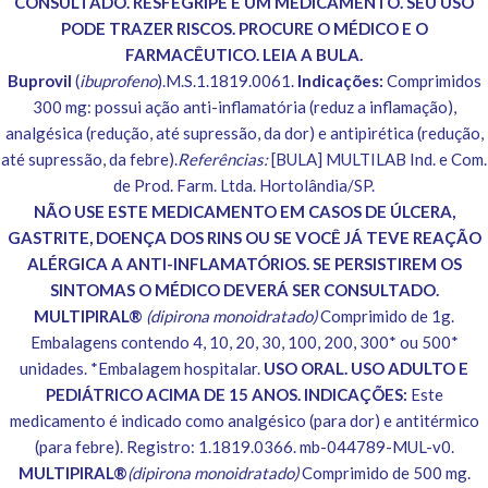
CONSULTADO. RESFEGRIPE É UM MEDICAMENTO. SEU USO
PODE TRAZER RISCOS. PROCURE O MÉDICO E O
FARMACÊUTICO. LEIA A BULA.
Buprovil
(
ibuprofeno
).M.S.1.1819.0061.
Indicações:
Comprimidos
300 mg: possui ação anti-inflamatória (reduz a inflamação),
analgésica (redução, até supressão, da dor) e antipirética (redução,
até supressão, da febre).
Referências:
[BULA] MULTILAB Ind. e Com.
de Prod. Farm. Ltda. Hortolândia/SP.
NÃO USE ESTE MEDICAMENTO EM CASOS DE ÚLCERA,
GASTRITE, DOENÇA DOS RINS OU SE VOCÊ JÁ TEVE REAÇÃO
ALÉRGICA A ANTI-INFLAMATÓRIOS. SE PERSISTIREM OS
SINTOMAS O MÉDICO DEVERÁ SER CONSULTADO.
MULTIPIRAL®
(dipirona monoidratado)
Comprimido de 1g.
Embalagens contendo 4, 10, 20, 30, 100, 200, 300* ou 500*
unidades. *Embalagem hospitalar.
USO ORAL. USO ADULTO E
PEDIÁTRICO ACIMA DE 15 ANOS. INDICAÇÕES:
Este
medicamento é indicado como analgésico (para dor) e antitérmico
(para febre). Registro: 1.1819.0366. mb-044789-MUL-v0.
MULTIPIRAL®
(dipirona monoidratado)
Comprimido de 500 mg.