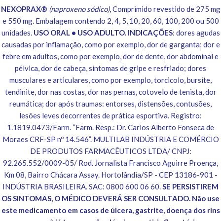
NEXOPRAX®
(naproxeno sódico)
, Comprimido revestido de 275 mg
e 550 mg. Embalagem contendo 2, 4, 5, 10, 20, 60, 100, 200 ou 500
unidades.
USO ORAL • USO ADULTO. INDICAÇÕES
: dores agudas
causadas por inflamação, como por exemplo, dor de garganta; dor e
febre em adultos, como por exemplo, dor de dente, dor abdominal e
pélvica, dor de cabeça, sintomas de gripe e resfriado; dores
musculares e articulares, como por exemplo, torcicolo, bursite,
tendinite, dor nas costas, dor nas pernas, cotovelo de tenista, dor
reumática; dor após traumas: entorses, distensões, contusões,
lesões leves decorrentes de prática esportiva. Registro:
1.1819.0473/Farm. “Farm. Resp.: Dr. Carlos Alberto Fonseca de
Moraes CRF-SP nº 14.546”. MULTILAB INDÚSTRIA E COMÉRCIO
DE PRODUTOS FARMACÊUTICOS LTDA/ CNPJ:
92.265.552/0009-05/ Rod. Jornalista Francisco Aguirre Proença,
Km 08, Bairro Chácara Assay. Hortolândia/SP - CEP 13186-901 -
INDÚSTRIA BRASILEIRA. SAC: 0800 600 06 60.
SE PERSISTIREM
OS SINTOMAS, O MÉDICO DEVERÁ SER CONSULTADO. Não use
este medicamento em casos de úlcera, gastrite, doença dos rins