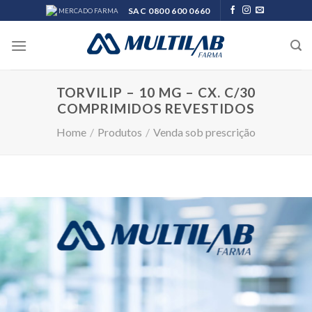
Skip
SAC 0800 600 0660
MERCADO FARMA
to
content
TORVILIP – 10 MG – CX. C/30
COMPRIMIDOS REVESTIDOS
Home
/
Produtos
/
Venda sob prescrição