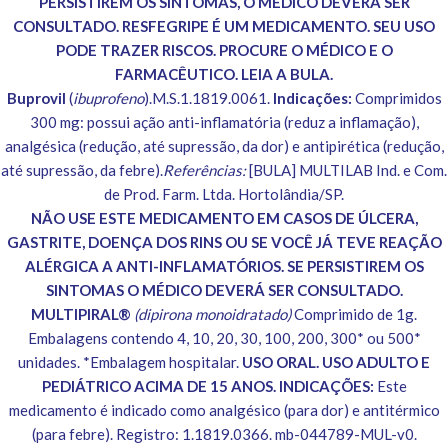
PERSISTIREM OS SINTOMAS, O MÉDICO DEVERÁ SER
CONSULTADO. RESFEGRIPE É UM MEDICAMENTO. SEU USO
PODE TRAZER RISCOS. PROCURE O MÉDICO E O
FARMACÊUTICO. LEIA A BULA.
Buprovil
(
ibuprofeno
).M.S.1.1819.0061.
Indicações:
Comprimidos
300 mg: possui ação anti-inflamatória (reduz a inflamação),
analgésica (redução, até supressão, da dor) e antipirética (redução,
até supressão, da febre).
Referências:
[BULA] MULTILAB Ind. e Com.
de Prod. Farm. Ltda. Hortolândia/SP.
NÃO USE ESTE MEDICAMENTO EM CASOS DE ÚLCERA,
GASTRITE, DOENÇA DOS RINS OU SE VOCÊ JÁ TEVE REAÇÃO
ALÉRGICA A ANTI-INFLAMATÓRIOS. SE PERSISTIREM OS
SINTOMAS O MÉDICO DEVERÁ SER CONSULTADO.
MULTIPIRAL®
(dipirona monoidratado)
Comprimido de 1g.
Embalagens contendo 4, 10, 20, 30, 100, 200, 300* ou 500*
unidades. *Embalagem hospitalar.
USO ORAL. USO ADULTO E
PEDIÁTRICO ACIMA DE 15 ANOS. INDICAÇÕES:
Este
medicamento é indicado como analgésico (para dor) e antitérmico
(para febre). Registro: 1.1819.0366. mb-044789-MUL-v0.