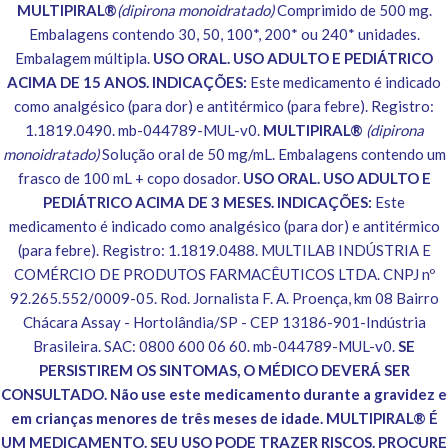
MULTIPIRAL®
(dipirona monoidratado)
Comprimido de 500 mg.
Embalagens contendo 30, 50, 100*, 200* ou 240* unidades.
Embalagem múltipla.
USO ORAL. USO ADULTO E PEDIÁTRICO
ACIMA DE 15 ANOS. INDICAÇÕES:
Este medicamento é indicado
como analgésico (para dor) e antitérmico (para febre). Registro:
1.1819.0490. mb-044789-MUL-v0.
MULTIPIRAL®
(dipirona
monoidratado)
Solução oral de 50 mg/mL. Embalagens contendo um
frasco de 100 mL + copo dosador.
USO ORAL. USO ADULTO E
PEDIÁTRICO ACIMA DE 3 MESES. INDICAÇÕES:
Este
medicamento é indicado como analgésico (para dor) e antitérmico
(para febre). Registro: 1.1819.0488. MULTILAB INDÚSTRIA E
COMÉRCIO DE PRODUTOS FARMACÊUTICOS LTDA. CNPJ nº
92.265.552/0009-05. Rod. Jornalista F. A. Proença, km 08 Bairro
Chácara Assay - Hortolândia/SP - CEP 13186-901-Indústria
Brasileira. SAC: 0800 600 06 60. mb-044789-MUL-v0.
SE
PERSISTIREM OS SINTOMAS, O MÉDICO DEVERÁ SER
CONSULTADO. Não use este medicamento durante a gravidez e
em crianças menores de três meses de idade. MULTIPIRAL® É
UM MEDICAMENTO. SEU USO PODE TRAZER RISCOS. PROCURE