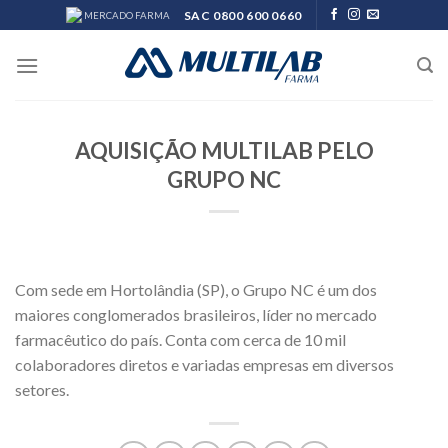
Skip
SAC 0800 600 0660
MERCADO FARMA
to
content
AQUISIÇÃO MULTILAB PELO
GRUPO NC
Com sede em Hortolândia (SP), o Grupo NC é um dos
maiores conglomerados brasileiros, líder no mercado
farmacêutico do país. Conta com cerca de 10 mil
colaboradores diretos e variadas empresas em diversos
setores.