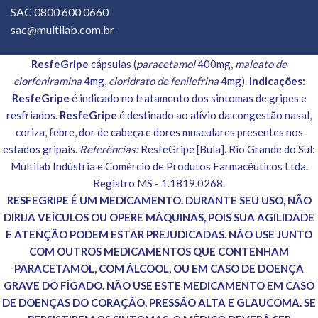
SAC 0800 600 0660
sac@multilab.com.br
ResfeGripe
cápsulas (
paracetamol
400mg,
maleato de
clorfeniramina
4mg,
cloridrato de fenilefrina
4mg).
Indicações:
ResfeGripe
é indicado no tratamento dos sintomas de gripes e
resfriados.
ResfeGripe
é destinado ao alívio da congestão nasal,
coriza, febre, dor de cabeça e dores musculares presentes nos
estados gripais.
Referências:
ResfeGripe [Bula]. Rio Grande do Sul:
Multilab Indústria e Comércio de Produtos Farmacêuticos Ltda.
Registro MS - 1.1819.0268.
RESFEGRIPE É UM MEDICAMENTO. DURANTE SEU USO, NÃO
DIRIJA VEÍCULOS OU OPERE MÁQUINAS, POIS SUA AGILIDADE
E ATENÇÃO PODEM ESTAR PREJUDICADAS. NÃO USE JUNTO
COM OUTROS MEDICAMENTOS QUE CONTENHAM
PARACETAMOL, COM ÁLCOOL, OU EM CASO DE DOENÇA
GRAVE DO FÍGADO. NÃO USE ESTE MEDICAMENTO EM CASO
DE DOENÇAS DO CORAÇÃO, PRESSÃO ALTA E GLAUCOMA. SE