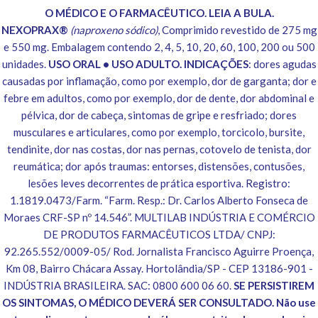
O MÉDICO E O FARMACÊUTICO. LEIA A BULA.
NEXOPRAX®
(naproxeno sódico)
, Comprimido revestido de 275 mg
e 550 mg. Embalagem contendo 2, 4, 5, 10, 20, 60, 100, 200 ou 500
unidades.
USO ORAL • USO ADULTO. INDICAÇÕES
: dores agudas
causadas por inflamação, como por exemplo, dor de garganta; dor e
febre em adultos, como por exemplo, dor de dente, dor abdominal e
pélvica, dor de cabeça, sintomas de gripe e resfriado; dores
musculares e articulares, como por exemplo, torcicolo, bursite,
tendinite, dor nas costas, dor nas pernas, cotovelo de tenista, dor
reumática; dor após traumas: entorses, distensões, contusões,
lesões leves decorrentes de prática esportiva. Registro:
1.1819.0473/Farm. “Farm. Resp.: Dr. Carlos Alberto Fonseca de
Moraes CRF-SP nº 14.546”. MULTILAB INDÚSTRIA E COMÉRCIO
DE PRODUTOS FARMACÊUTICOS LTDA/ CNPJ:
92.265.552/0009-05/ Rod. Jornalista Francisco Aguirre Proença,
Km 08, Bairro Chácara Assay. Hortolândia/SP - CEP 13186-901 -
INDÚSTRIA BRASILEIRA. SAC: 0800 600 06 60.
SE PERSISTIREM
OS SINTOMAS, O MÉDICO DEVERÁ SER CONSULTADO. Não use